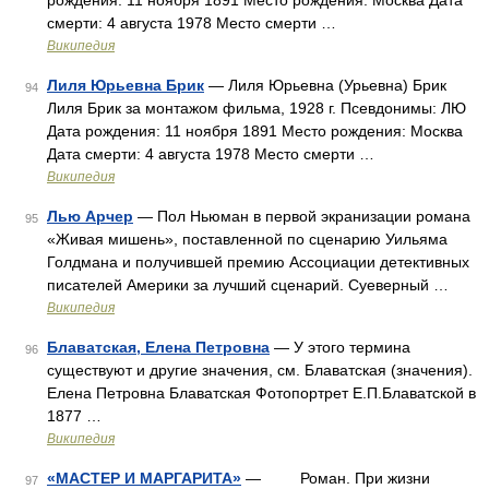
рождения: 11 ноября 1891 Место рождения: Москва Дата
смерти: 4 августа 1978 Место смерти …
Википедия
Лиля Юрьевна Брик
— Лиля Юрьевна (Урьевна) Брик
94
Лиля Брик за монтажом фильма, 1928 г. Псевдонимы: ЛЮ
Дата рождения: 11 ноября 1891 Место рождения: Москва
Дата смерти: 4 августа 1978 Место смерти …
Википедия
Лью Арчер
— Пол Ньюман в первой экранизации романа
95
«Живая мишень», поставленной по сценарию Уильяма
Голдмана и получившей премию Ассоциации детективных
писателей Америки за лучший сценарий. Суеверный …
Википедия
Блаватская, Елена Петровна
— У этого термина
96
существуют и другие значения, см. Блаватская (значения).
Елена Петровна Блаватская Фотопортрет Е.П.Блаватской в
1877 …
Википедия
«МАСТЕР И МАРГАРИТА»
— Роман. При жизни
97