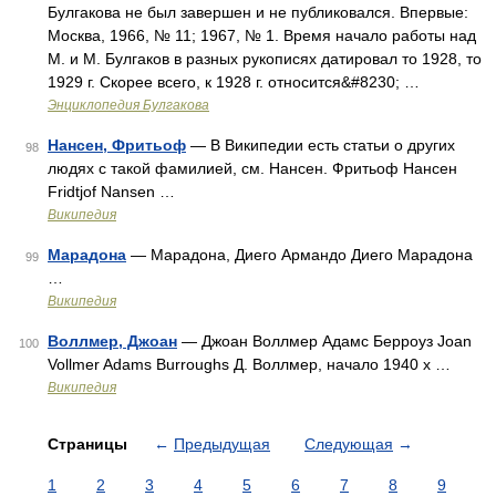
Булгакова не был завершен и не публиковался. Впервые:
Москва, 1966, № 11; 1967, № 1. Время начало работы над
М. и М. Булгаков в разных рукописях датировал то 1928, то
1929 г. Скорее всего, к 1928 г. относится&#8230; …
Энциклопедия Булгакова
Нансен, Фритьоф
— В Википедии есть статьи о других
98
людях с такой фамилией, см. Нансен. Фритьоф Нансен
Fridtjof Nansen …
Википедия
Марадона
— Марадона, Диего Армандо Диего Марадона
99
…
Википедия
Воллмер, Джоан
— Джоан Воллмер Адамс Берроуз Joan
100
Vollmer Adams Burroughs Д. Воллмер, начало 1940 х …
Википедия
Страницы
←
Предыдущая
Следующая
→
1
2
3
4
5
6
7
8
9